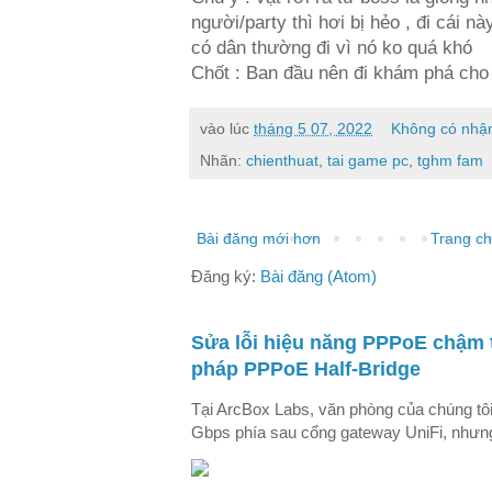
người/party thì hơi bị hẻo , đi cái nà
có dân thường đi vì nó ko quá khó
Chốt : Ban đầu nên đi khám phá cho 
vào lúc
tháng 5 07, 2022
Không có nhận
Nhãn:
chienthuat
,
tai game pc
,
tghm fam
Bài đăng mới hơn
Trang c
Đăng ký:
Bài đăng (Atom)
Sửa lỗi hiệu năng PPPoE chậm 
pháp PPPoE Half-Bridge
Tại ArcBox Labs, văn phòng của chúng tô
Gbps phía sau cổng gateway UniFi, nhưng 