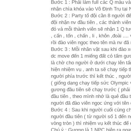
Bước 1 : Phải làm full các Q màu vàn
nhận chìa khóa vào Vô Định Trụ tại
Bước 2 : Party tổ đội cần 8 người đế
đội nhận nv đầu tiên , các thành viê
đó và mỗi thành viên sẽ nhận 1 Q tư
, cấn , tốn , chấn , li , khôn ,đoài ...
rồi đào viên ngọc theo tên mà nv đã
Bước 3 : Mỗi nhân vật sau khi đào x
dc move đến 1 miếng đất có tấm gươ
là chờ cho người ở dưới chạy lên tấ
hiện nhiệm vụ , anh ta sẽ chạy tiếp
người phía trước thì kết thúc , ngườ
( giống dạng chạy tiếp sức Olympic 
gương đầu tiên sẽ chạy trước ( phải 
đầu tiên , theo mình nhớ là quẻ đầu t
người đã đào viên ngọc ứng với tên
Bước 4 : Sau khi người cuối cùng c
người đầu tiên ( từ người số 1 đến n
vòng tròn ) thì nhiệm vụ kết thúc để
Chú ý : Gương là 1 NPC hiện ra ngay