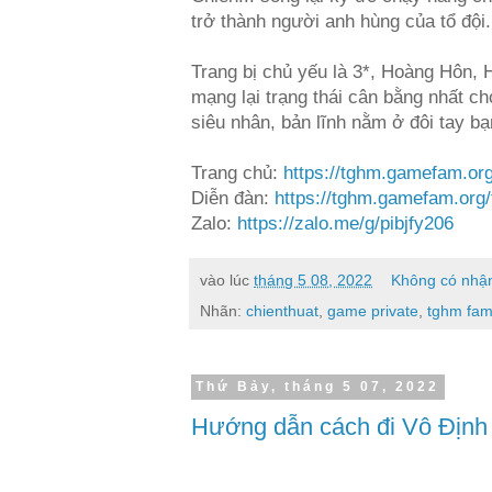
trở thành người anh hùng của tổ đội
Trang bị chủ yếu là 3*, Hoàng Hôn, 
mạng lại trạng thái cân bằng nhất c
siêu nhân, bản lĩnh nằm ở đôi tay b
Trang chủ:
https://tghm.gamefam.or
Diễn đàn:
https://tghm.gamefam.org
Zalo:
https://zalo.me/g/pibjfy206
vào lúc
tháng 5 08, 2022
Không có nhận
Nhãn:
chienthuat
,
game private
,
tghm fa
Thứ Bảy, tháng 5 07, 2022
Hướng dẫn cách đi Vô Định