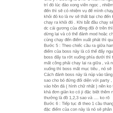
trí đó lúc đào xong viên ngọc , nhiệ
đến thì sẽ có nhiệm vụ để mình chạy 
khỏi đó ko là nv sẽ thất bại cho đến
chạy ra khỏi đó . Khi bắt đầu chạy sẽ
dc cái gương của đồng đội ở trên thì
dừng lại và có thể đánh mod hoặc c
cùng chạy đến điểm xuất phát thì qu
Bước 5 : Theo chiếc cầu ra giữa han
điểm của boss này là có thể đẩy ngườ
boss đẩy ta rớt xuống phía dưới thì ta
mất công phải chạy lại ra giữa , và 
xuống thì boss mất mục tiêu , nó sẽ
Cách đánh boss này là núp vào tảng
sao cho bó đứng đối diện với party ,
vào hồn đá ( hình chữ nhật ) nên ko
khá đơn giản ko có ji đặc biệt thêm 
thưởng là đồ 1,2,3 sao và .... ko rõ
Bước 6 : Tiếp tục đi theo 1 cầu tha
đặc điểm của con này là nó sẽ phân 