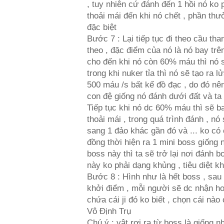
, tuy nhiên cứ đánh đến 1 hồi nó ko 
thoải mái đến khi nó chết , phần thư
đặc biệt
Bước 7 : Lại tiếp tục đi theo cầu tha
theo , đặc điểm của nó là nó bay trê
cho đến khi nó còn 60% máu thì nó 
trong khi nuker tỉa thì nó sẽ tạo ra l
500 máu /s bất kể đồ đạc , do đó nên
con đệ giống nó đánh dưới đất và ta
Tiếp tục khi nó dc 60% máu thì sẽ ba
thoải mái , trong quá trình đánh , nó
sang 1 đảo khác gần đó và ... ko có
đồng thời hiện ra 1 mini boss giống 
boss này thì ta sẽ trở lại nơi đánh b
này ko phải dạng khủng , tiêu diệt k
Bước 8 : Hình như là hết boss , sau
khởi điểm , mỗi người sẽ dc nhận ho
chứa cái ji đó ko biết , chọn cái nào
Vô Định Trụ
Chú ý : vật rơi ra từ boss là giống 