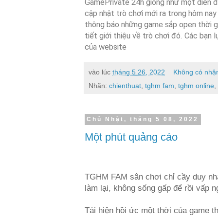
GamePrivate 24h giống như một diễn đà
cập nhật trò chơi mới ra trong hôm nay
thông báo những game sắp open thời gi
tiết giới thiệu về trò chơi đó. Các bạn
của website
vào lúc
tháng 5 26, 2022
Không có nhận
Nhãn:
chienthuat
,
tghm fam
,
tghm online
,
Chủ Nhật, tháng 5 08, 2022
Một phút quảng cáo
TGHM FAM sân chơi chỉ cầy duy nhất
làm lại, không sống gấp để rồi vấp n
Tái hiện hồi ức một thời của game 