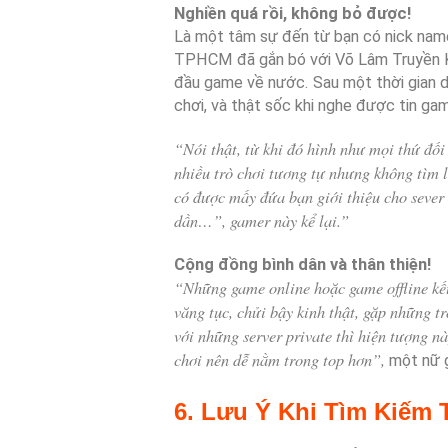
Nghiền quá rồi, không bỏ được!
Là một tâm sự đến từ bạn có nick name
TPHCM đã gắn bó với Võ Lâm Truyền K
đầu game về nước. Sau một thời gian d
chơi, và thật sốc khi nghe được tin g
“Nói thật, từ khi đó hình như mọi thứ đối
nhiều trò chơi tương tự nhưng không tìm 
có được mấy đứa bạn giới thiệu cho sever
dần…”, gamer này kể lại.”
Cộng đồng bình dân và thân thiện!
“Những game online hoặc game offline kế
văng tục, chửi bậy kinh thật, gặp những tr
với những server private thì hiện tượng nà
chơi nên dễ nằm trong top hơn”,
một nữ g
6. Lưu Ý Khi Tìm Kiếm 