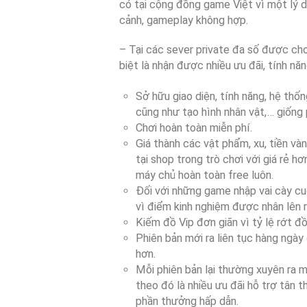
có tại cộng đồng game Việt vì một lý do
cảnh, gameplay không hợp.
– Tại các sever private đa số được chơ
biệt là nhận được nhiều ưu đãi, tính nă
Sở hữu giao diện, tính năng, hệ thốn
cũng như tạo hình nhân vật,… giống
Chơi hoàn toàn miễn phí.
Giá thành các vật phẩm, xu, tiền vàn
tại shop trong trò chơi với giá rẻ h
máy chủ hoàn toàn free luôn.
Đối với những game nhập vai cày cuố
vì điểm kinh nghiệm được nhân lên r
Kiếm đồ Vip đơn giãn vì tỷ lệ rớt đ
Phiên bản mới ra liên tục hàng ngà
hơn.
Mỗi phiên bản lại thường xuyên ra 
theo đó là nhiều ưu đãi hỗ trợ tân th
phần thưởng hấp dẫn.