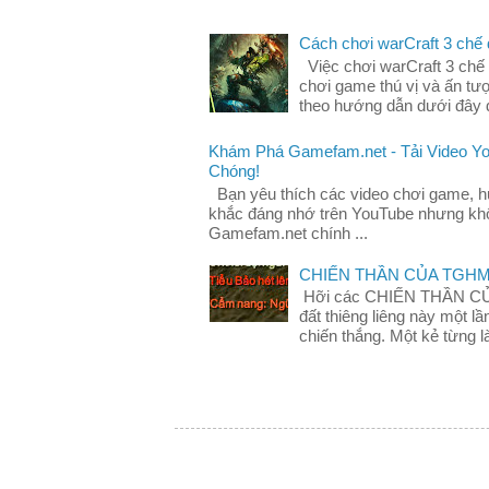
Cách chơi warCraft 3 chế
Việc chơi warCraft 3 chế 
chơi game thú vị và ấn tư
theo hướng dẫn dưới đây đ
Khám Phá Gamefam.net - Tải Video Y
Chóng!
Bạn yêu thích các video chơi game, 
khắc đáng nhớ trên YouTube nhưng khô
Gamefam.net chính ...
CHIẾN THẦN CỦA TGH
Hỡi các CHIẾN THẦN C
đất thiêng liêng này một 
chiến thắng. Một kẻ từng là