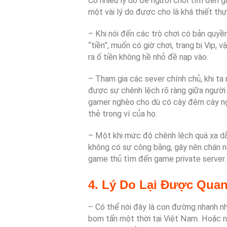
Có nhiều lý do để người chơi tìm đến ga
một vài lý do được cho là khá thiết thự
– Khi nói đến các trò chơi có bản quyề
“tiền”, muốn có giờ chơi, trang bị Vip, 
ra ố tiền không hề nhỏ đề nạp vào.
– Tham gia các sever chính chủ, khi ta
được sự chênh lệch rõ ràng giữa người 
gamer nghèo cho dù có cày đêm cày n
thẻ trong ví của họ.
– Một khi mức độ chênh lệch quá xa d
không có sự công bằng, gây nên chán nả
game thủ tìm đến game private server.
4. Lý Do Lại Được Qua
– Có thể nói đây là con đường nhanh 
bom tấn một thời tại Việt Nam. Hoặc