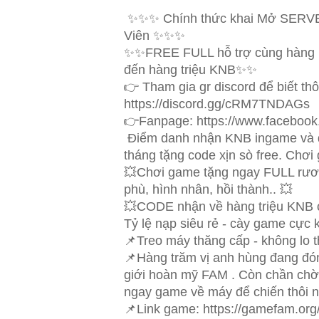
✨✨✨ Chính thức khai Mở SERVE
Viên ✨✨✨
✨✨FREE FULL hỗ trợ cùng hàng l
đến hàng triệu KNB✨✨
👉 Tham gia gr discord để biết thô
https://discord.gg/cRM7TNDAGs
👉Fanpage: https://www.faceboo
Điểm danh nhận KNB ingame và q
tháng tặng code xịn sò free. Chơi
💥Chơi game tặng ngay FULL rương
phù, hình nhân, hồi thành.. 💥
💥CODE nhận về hàng triệu KNB c
Tỷ lệ nạp siêu rẻ - cày game cực 
📌Treo máy thăng cấp - không lo t
📌Hàng trăm vị anh hùng đang đón
giới hoàn mỹ FAM . Còn chần chờ 
ngay game về máy để chiến thôi n
📌Link game: https://gamefam.org