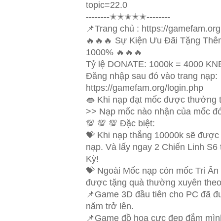
topic=22.0
--------✭✭✭✭✭--------
📌Trang chủ : https://gamefam.org
🔥🔥🔥 Sự Kiện Ưu Đãi Tặng Thêm
1000% 🔥🔥🔥
Tỷ lệ DONATE: 1000k = 4000 KN
Đăng nhập sau đó vào trang nạp:
https://gamefam.org/login.php
👄 Khi nạp đạt mốc được thưởng t
>> Nạp mốc nào nhận của mốc đó
💯 💯 💯 Đặc biệt:
💝 Khi nạp thẳng 10000k sẽ được 
nạp. Và lấy ngay 2 Chiến Linh S6 
Kỳ!
💝 Ngoài Mốc nạp còn mốc Tri Ân
được tặng quà thường xuyên theo 
📌Game 3D đầu tiên cho PC đã đ
năm trở lên.
📌Game đồ họa cực đẹp đắm mình 