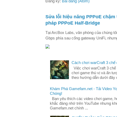
Đăng ký:
Bài đăng (Atom)
Sửa lỗi hiệu năng PPPoE chậm 
pháp PPPoE Half-Bridge
Tại ArcBox Labs, văn phòng của chúng tô
Gbps phía sau cổng gateway UniFi, nhưng 
Cách chơi warCraft 3 chế
Việc chơi warCraft 3 chế 
chơi game thú vị và ấn tư
theo hướng dẫn dưới đây đ
Khám Phá Gamefam.net - Tải Video Y
Chóng!
Bạn yêu thích các video chơi game, 
khắc đáng nhớ trên YouTube nhưng khô
Gamefam.net chính ...