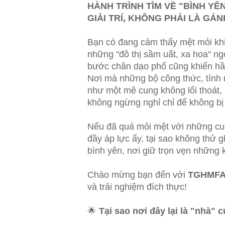
HÀNH TRÌNH TÌM VỀ "BÌNH YÊN
GIẢI TRÍ, KHÔNG PHẢI LÀ GÁ
Bạn có đang cảm thấy mệt mỏi kh
những "đô thị sầm uất, xa hoa" ng
bước chân dạo phố cũng khiến hầ
Nơi mà những bộ công thức, tính
như một mê cung không lối thoát,
không ngừng nghỉ chỉ để không bị 
Nếu đã quá mỏi mệt với những cu
đầy áp lực ấy, tại sao không thử g
bình yên, nơi giữ trọn vẹn những
Chào mừng bạn đến với
TGHMF
và trải nghiệm đích thực!
🌟
Tại sao nơi đây lại là "nhà"