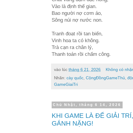
Vào là định thế gian.
Bao người nợ cơm áo,
Sông núi nợ nước non.
Tranh đoạt rồi tan biến,
Vinh hoa ta có không.
Trà cạn ra chân lý,
Thanh toán rồi chấm công.
vào lúc
tháng 6 21, 2026
Không có nhận
Nhãn:
cày quốc
,
CộngĐồngGameThủ
,
độ
GameGiaiTri
Chủ Nhật, tháng 6 14, 2026
KHI GAME LÀ ĐỂ GIẢI TR
GÁNH NẶNG!