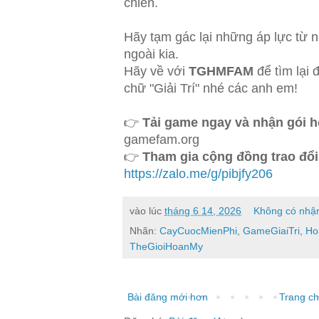
chiến.
Hãy tạm gác lại những áp lực từ 
ngoài kia.
Hãy về với
TGHMFAM
để tìm lại 
chữ "Giải Trí" nhé các anh em!
👉
Tải game ngay và nhận gói h
gamefam.org
👉
Tham gia cộng đồng trao đổi
https://zalo.me/g/pibjfy206
vào lúc
tháng 6 14, 2026
Không có nhận
Nhãn:
CayCuocMienPhi
,
GameGiaiTri
,
Ho
TheGioiHoanMy
Bài đăng mới hơn
Trang c