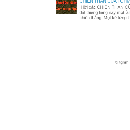
CHIẾN THẦN CỦA TGH
Hỡi các CHIẾN THẦN C
đất thiêng liêng này một 
chiến thắng. Một kẻ từng là
© tghm 