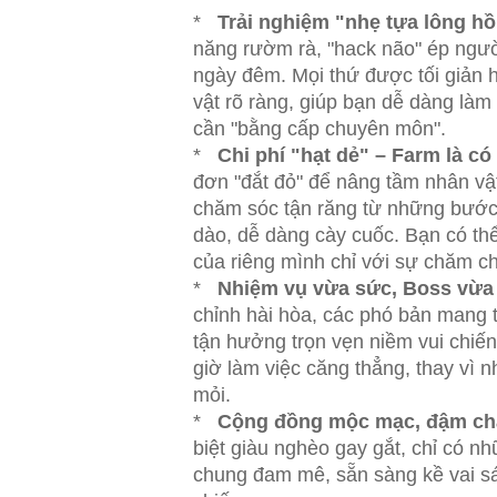
*
Trải nghiệm "nhẹ tựa lông hồ
năng rườm rà, "hack não" ép ngườ
ngày đêm. Mọi thứ được tối giản hó
vật rõ ràng, giúp bạn dễ dàng l
cần "bằng cấp chuyên môn".
*
Chi phí "hạt dẻ" – Farm là có 
đơn "đắt đỏ" để nâng tầm nhân vật
chăm sóc tận răng từ những bước đ
dào, dễ dàng cày cuốc. Bạn có thể
của riêng mình chỉ với sự chăm ch
*
Nhiệm vụ vừa sức, Boss vừa
chỉnh hài hòa, các phó bản mang tí
tận hưởng trọn vẹn niềm vui chiế
giờ làm việc căng thẳng, thay vì 
mỏi.
*
Cộng đồng mộc mạc, đậm ch
biệt giàu nghèo gay gắt, chỉ có 
chung đam mê, sẵn sàng kề vai sá