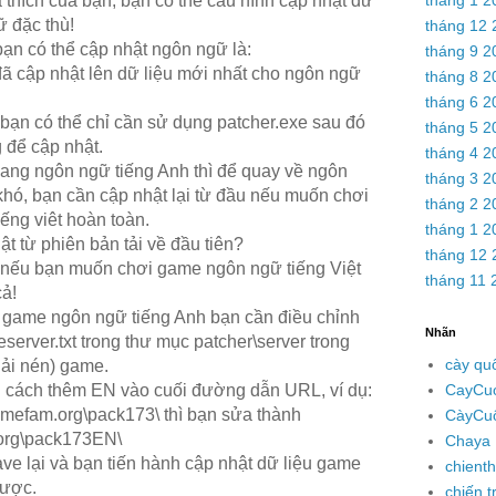
thích của bạn, bạn có thể cấu hình cập nhật dữ
ữ đặc thù!
tháng 12 
ạn có thể cập nhật ngôn ngữ là:
tháng 9 2
đã cập nhật lên dữ liệu mới nhất cho ngôn ngữ
tháng 8 2
tháng 6 2
 bạn có thể chỉ cần sử dụng patcher.exe sau đó
tháng 5 2
 để cập nhật.
tháng 4 2
 sang ngôn ngữ tiếng Anh thì để quay về ngôn
tháng 3 2
 khó, bạn cần cập nhật lại từ đầu nếu muốn chơi
tháng 2 2
ếng viêt hoàn toàn.
tháng 1 2
ật từ phiên bản tải về đầu tiên?
tháng 12 
 nếu bạn muốn chơi game ngôn ngữ tiếng Việt
tháng 11 
cả!
 game ngôn ngữ tiếng Anh bạn cần điều chỉnh
Nhãn
eserver.txt trong thư mục patcher\server trong
cày qu
iải nén) game.
CayCu
g cách thêm EN vào cuối đường dẫn URL, ví dụ:
gamefam.org\pack173\ thì bạn sửa thành
CàyCu
.org\pack173EN\
Chaya 
ave lại và bạn tiến hành cập nhật dữ liệu game
chienth
được.
chiến t