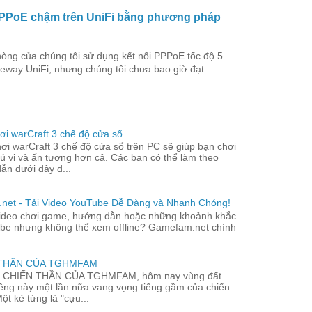
PPPoE chậm trên UniFi bằng phương pháp
hòng của chúng tôi sử dụng kết nối PPPoE tốc độ 5
way UniFi, nhưng chúng tôi chưa bao giờ đạt ...
ơi warCraft 3 chế độ cửa sổ
ơi warCraft 3 chế độ cửa sổ trên PC sẽ giúp bạn chơi
ú vị và ấn tượng hơn cả. Các bạn có thể làm theo
ẫn dưới đây đ...
et - Tải Video YouTube Dễ Dàng và Nhanh Chóng!
ideo chơi game, hướng dẫn hoặc những khoảnh khắc
be nhưng không thể xem offline? Gamefam.net chính
 THẦN CỦA TGHMFAM
c CHIẾN THẦN CỦA TGHMFAM, hôm nay vùng đất
liêng này một lần nữa vang vọng tiếng gầm của chiến
ột kẻ từng là "cựu...