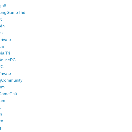
ghệ
ồngGameThủ
ực
iên
ok
rivate
am
aiTri
nlinePC
PC
ivate
gCommunity
em
GameThủ
ram
t
n
ền
g