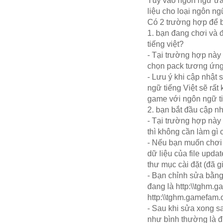
Tùy vào ngôn ngữ ưa 
liệu cho loại ngôn ng
Có 2 trường hợp để b
1. bạn đang chơi và 
tiếng việt?
- Tại trường hợp này
chọn pack tương ứng
- Lưu ý khi cập nhật
ngữ tiếng Việt sẽ rất
game với ngôn ngữ ti
2. bạn bắt đầu cập nh
- Tại trường hợp này
thì không cần làm gì 
- Nếu bạn muốn chơi
dữ liệu của file updat
thư mục cài đặt (đã g
- Bạn chỉnh sửa bằn
đang là http:\\tghm.
http:\\tghm.gamefam
- Sau khi sửa xong s
như bình thường là 