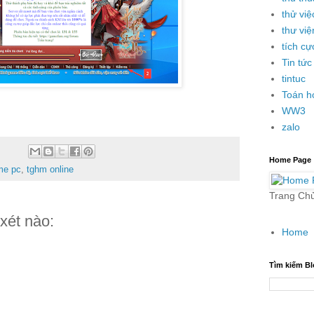
thử việ
thư việ
tích cự
Tin tức
tintuc
Toán h
WW3
zalo
Home Page
me pc
,
tghm online
Trang Ch
xét nào:
Home
Tìm kiếm Bl