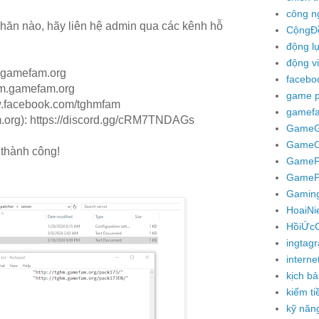
công n
hăn nào, hãy liên hệ admin qua các kênh hỗ
CộngĐ
động l
động v
@gamefam.org
facebo
ghm.gamefam.org
game p
w.facebook.com/tghmfam
gamef
org): https://discord.gg/cRM7TNDAGs
GameGi
GameO
 thành công!
Game
GamePr
Gamin
HoaiNi
HồiỨc
ingtag
interne
kịch bả
kiếm ti
kỹ năn