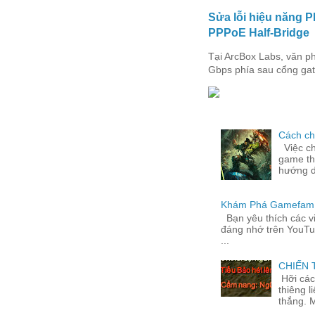
Sửa lỗi hiệu năng 
PPPoE Half-Bridge
Tại ArcBox Labs, văn p
Gbps phía sau cổng gate
Cách ch
Việc ch
game th
hướng d
Khám Phá Gamefam.n
Bạn yêu thích các v
đáng nhớ trên YouTu
...
CHIẾN
Hỡi cá
thiêng 
thắng. M