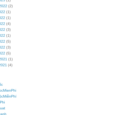
2022
(2)
022
(1)
022
(1)
022
(4)
022
(3)
022
(1)
022
(5)
022
(3)
022
(5)
2021
(1)
2021
(4)
ốc
ocMienPhi
ộcMiễnPhí
Phi
uat
ranh