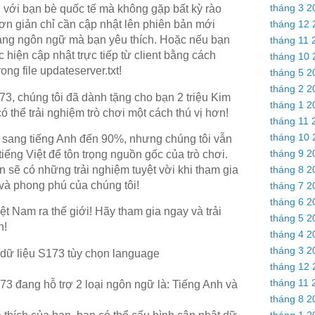
tháng 3 2
n với bạn bè quốc tế mà không gặp bất kỳ rào
tháng 12 
n giản chỉ cần cập nhật lên phiên bản mới
sang ngôn ngữ mà bạn yêu thích. Hoặc nếu bạn
tháng 11 
 hiện cập nhật trực tiếp từ client bằng cách
tháng 10 
ong file
updateserver.txt!
tháng 5 2
tháng 2 2
73, chúng tôi đã dành tặng cho bạn 2 triệu Kim
tháng 1 2
thể trải nghiệm trò chơi một cách thú vị hơn!
tháng 11 
tháng 10 
 sang tiếng Anh đến 90%, nhưng chúng tôi vẫn
tháng 9 2
tiếng Việt để tôn trọng nguồn gốc của trò chơi.
tháng 8 2
 sẽ có những trải nghiệm tuyệt vời khi tham gia
 và phong phú của chúng tôi!
tháng 7 2
tháng 6 2
Nam ra thế giới! Hãy tham gia ngay và trải
tháng 5 2
h!
tháng 4 2
tháng 3 2
dữ liệu S173 tùy chọn language
tháng 12 
tháng 11 
3 đang hỗ trợ 2 loại ngôn ngữ là: Tiếng Anh và
tháng 8 2
tháng 1 2