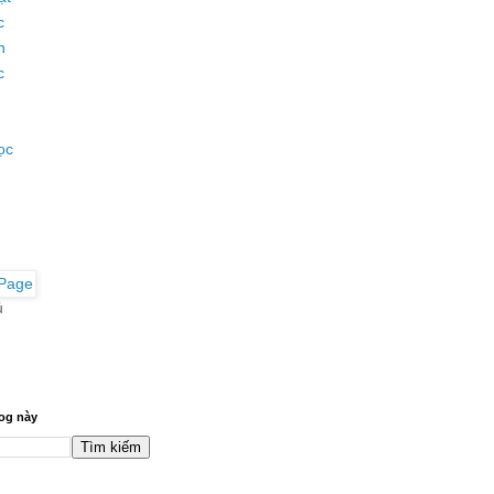
c
n
c
ọc
ủ
og này