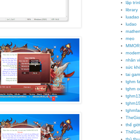
lập trìn
library
luadao
ludao
mathem
mẹo
MMOR
modem 
nhân v
sức kh
tai ga
tghm f
tghm o
tghm1
tghm1
tghmf
TheGi
thế giớ
ThếGi
thủ thu