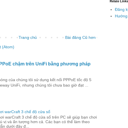
Relate Link
Đăng k
Hướng 
Trang chủ
Bài đăng Cũ hơn
t (Atom)
PPPoE chậm trên UniFi bằng phương pháp
hòng của chúng tôi sử dụng kết nối PPPoE tốc độ 5
way UniFi, nhưng chúng tôi chưa bao giờ đạt ...
ơi warCraft 3 chế độ cửa sổ
ơi warCraft 3 chế độ cửa sổ trên PC sẽ giúp bạn chơi
ú vị và ấn tượng hơn cả. Các bạn có thể làm theo
ẫn dưới đây đ...