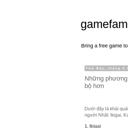
gamefam
Bring a free game t
Thứ Bảy, tháng 9 
Những phương p
bộ hơn
Dưới đây là khái qu
người Nhật: Ikigai, 
1. Ikigai