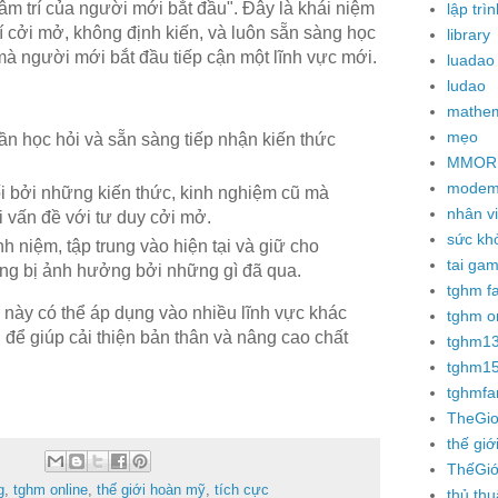
tâm trí của người mới bắt đầu". Đây là khái niệm
lập trìn
rí cởi mở, không định kiến, và luôn sẵn sàng học
library
mà người mới bắt đầu tiếp cận một lĩnh vực mới.
luadao
ludao
mathem
mẹo
hần học hỏi và sẵn sàng tiếp nhận kiến thức
MMOR
modem 
ối bởi những kiến thức, kinh nghiệm cũ mà
nhân v
i vấn đề với tư duy cởi mở.
sức kh
 niệm, tập trung vào hiện tại và giữ cho
tai ga
ông bị ảnh hưởng bởi những gì đã qua.
tghm f
ày có thể áp dụng vào nhiều lĩnh vực khác
tghm o
 để giúp cải thiện bản thân và nâng cao chất
tghm1
tghm1
tghmf
TheGi
thế giớ
ThếGi
g
,
tghm online
,
thế giới hoàn mỹ
,
tích cực
thủ thu