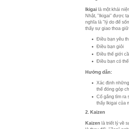
Ikigai
là một khái niệ
Nhật, "Ikigai" được tạo
nghĩa là "lý do để số
thấy sự giao thoa giữ
Điều bạn yêu th
Điều bạn giỏi
Điều thế giới c
Điều bạn có thể
Hướng dẫn:
Xác định những 
thể đóng góp ch
Cố gắng tìm ra 
thấy Ikigai của 
2. Kaizen
Kaizen
là triết lý về