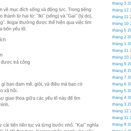
tháng 3 2
m về mục đích sống và động lực. Trong tiếng
tháng 12 
 thành từ hai từ: "Iki" (sống) và "Gai" (lý do),
tháng 11 
ng". Ikigai thường được thể hiện qua việc tìm
tháng 10 
a bốn yếu tố:
tháng 5 2
tháng 2 2
ích
tháng 1 2
tháng 11 
ần
tháng 10 
 được trả công
tháng 9 2
tháng 8 2
tháng 7 2
tháng 6 2
gì bạn đam mê, giỏi, và điều mà bạn có
o xã hội.
tháng 5 2
tháng 4 2
sự giao thoa giữa các yếu tố này để tìm
tháng 3 2
mình.
tháng 12 
tháng 11 
tháng 8 2
 sự cải tiến liên tục và từng bước nhỏ. "Kai" nghĩa
tháng 1 2