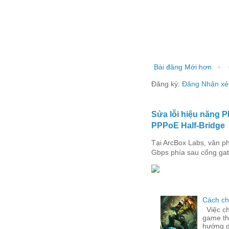
Bài đăng Mới hơn
Đăng ký:
Đăng Nhận xé
Sửa lỗi hiệu năng 
PPPoE Half-Bridge
Tại ArcBox Labs, văn p
Gbps phía sau cổng gate
Cách ch
Việc ch
game th
hướng d