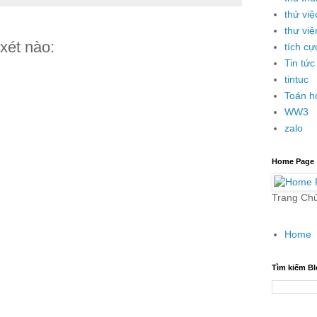
thử việ
thư việ
xét nào:
tích cự
Tin tức
tintuc
Toán h
WW3
zalo
Home Page
Trang Ch
Home
Tìm kiếm Bl