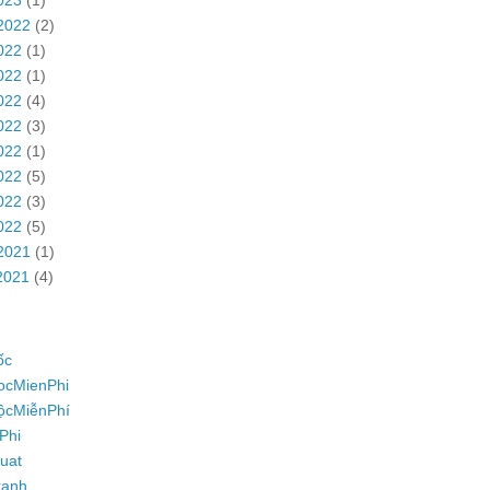
2022
(2)
022
(1)
022
(1)
022
(4)
022
(3)
022
(1)
022
(5)
022
(3)
022
(5)
2021
(1)
2021
(4)
ốc
ocMienPhi
ộcMiễnPhí
Phi
uat
ranh