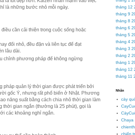
hĩa là tốt đẹp hơn. Kaizen nhấn mạnh vào việc
tháng 12 
ù chỉ là những bước nhỏ mỗi ngày.
tháng 9 2
tháng 8 2
tháng 6 2
điều cần cải thiện trong cuộc sống hoặc
tháng 5 2
tháng 4 2
ay đổi nhỏ, đều đặn và liên tục để đạt
tháng 3 2
n lâu dài.
tháng 2 2
ều chỉnh phương pháp để không ngừng
tháng 1 2
tháng 12 
tháng 11 
 pháp quản lý thời gian được phát triển bởi
Nhãn
gười gốc Ý, nhưng rất phổ biến ở Nhật. Phương
cày qu
ao năng suất bằng cách chia nhỏ thời gian làm
CayCu
 thời gian ngắn (thường là 25 phút), gọi là
ới các khoảng nghỉ ngắn.
CàyCu
Chaya 
chienth
chiến t