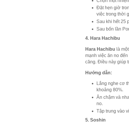
Chọn một nhiệm
Đặt hẹn giờ tro
việc trong thời 
Sau khi hết 25 p
Sau bốn lần Po
4. Hara Hachibu
Hara Hachibu
là một
mạnh việc ăn no đến 
căng. Điều này giúp 
Hướng dẫn:
Lắng nghe cơ t
khoảng 80%.
Ăn chậm và nhai
no.
Tập trung vào v
5. Soshin