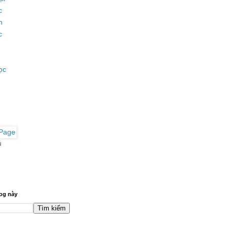
c
n
c
ọc
ủ
og này