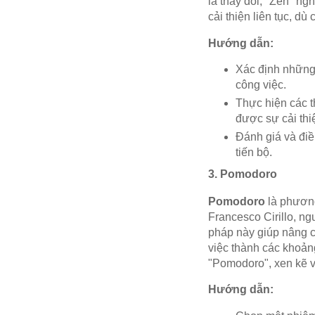
là thay đổi, "Zen" ng
cải thiện liên tục, d
Hướng dẫn:
Xác định những 
công việc.
Thực hiện các th
được sự cải thiệ
Đánh giá và đi
tiến bộ.
3. Pomodoro
Pomodoro
là phương
Francesco Cirillo, n
pháp này giúp nâng c
việc thành các khoảng
"Pomodoro", xen kẽ v
Hướng dẫn: