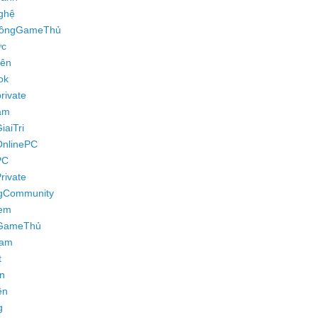
ghệ
ồngGameThủ
ực
iên
ok
rivate
am
aiTri
nlinePC
PC
ivate
gCommunity
em
GameThủ
ram
t
n
ền
g