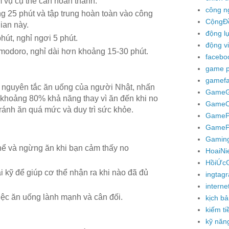
 vụ cụ thể cần hoàn thành.
công n
ng 25 phút và tập trung hoàn toàn vào công
CộngĐ
gian này.
động l
hút, nghỉ ngơi 5 phút.
động v
modoro, nghỉ dài hơn khoảng 15-30 phút.
facebo
game p
gamef
 nguyên tắc ăn uống của người Nhật, nhấn
GameGi
khoảng 80% khả năng thay vì ăn đến khi no
GameO
tránh ăn quá mức và duy trì sức khỏe.
Game
GamePr
Gamin
hể và ngừng ăn khi bạn cảm thấy no
HoaiNi
HồiỨc
 kỹ để giúp cơ thể nhận ra khi nào đã đủ
ingtag
interne
iệc ăn uống lành mạnh và cân đối.
kịch bả
kiếm ti
kỹ năn