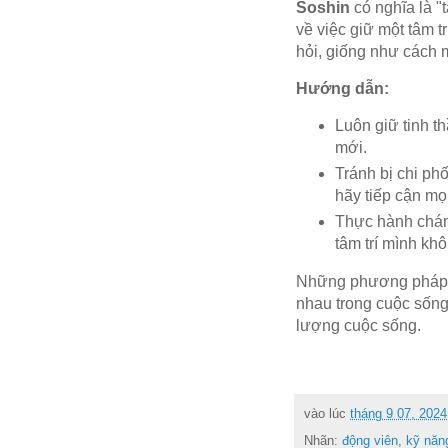
Soshin
có nghĩa là "
về việc giữ một tâm t
hỏi, giống như cách 
Hướng dẫn:
Luôn giữ tinh t
mới.
Tránh bị chi ph
hãy tiếp cận mọ
Thực hành chánh
tâm trí mình kh
Những phương pháp n
nhau trong cuộc sống
lượng cuộc sống.
vào lúc
tháng 9 07, 2024
Nhãn:
động viên
,
kỹ năn