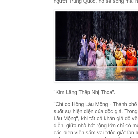
người Trung Quốc, họ sẽ sống mãi m
"Kim Lăng Thập Nhị Thoa".
"Chỉ có Hồng Lâu Mộng · Thành phố
suốt sự hiện diện của độc giả. Tron
Lâu Mộng", khi tất cả khán giả đổ v
diễn, giữa nhà hát rộng lớn chỉ có m
các diễn viên sắm vai "độc giả" lần 