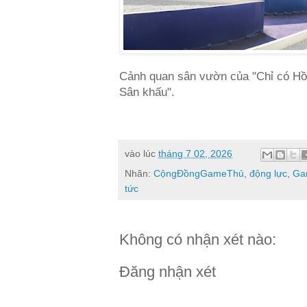
Cảnh quan sân vườn của "Chỉ có Hồ
Sân khấu".
vào lúc
tháng 7 02, 2026
Nhãn:
CộngĐồngGameThủ
,
động lực
,
Ga
tức
Không có nhận xét nào:
Đăng nhận xét