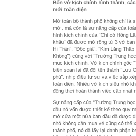
Bốn vở kịch chính hình thành, các
mới toàn diện
Mở toàn bộ thành phố không chỉ là s
mới, mà còn là sự nâng cấp của toà
hình kịch chính của "Chỉ có Hồng L
khấu" đã được mở rộng từ 3 vở ban
Hí Trận", "Độc giả", "Kim Lăng Thập 
Không") cùng với "Trường Trung học 
mục kịch chính. Vở kịch chính gốc 
biên soạn lại đã đổi tên thành "Lưu 
phủ", nhịp điệu tự sự và việc sắp xế
toàn diện. Nhiều vở kịch siêu nhỏ k
đồng thời hoàn thành việc cập nhật 
Sự nâng cấp của "Trường Trung học 
đầu nó vốn được thiết kế theo quy mô
mở cửa một nửa ban đầu đã được điề
nhỏ không cần mua vé cũng có thể 
thành phố, nó đã lấy lại danh phận b