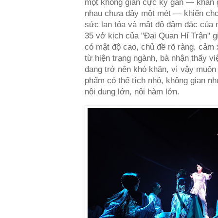
một không gian cực kỳ gần — khán g
nhau chưa đầy một mét — khiến cho 
sức lan tỏa và mật độ đậm đặc của n
35 vở kịch của "Đại Quan Hí Trận" 
có mật độ cao, chủ đề rõ ràng, cảm 
từ hiện trạng ngành, bà nhận thấy v
đang trở nên khó khăn, vì vậy muốn 
phẩm có thể tích nhỏ, không gian n
nội dung lớn, nội hàm lớn.