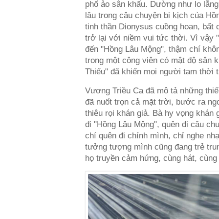
phố ảo sân khấu. Dường như lo lắn
lâu trong câu chuyện bi kịch của Hồ
tinh thần Dionysus cuồng hoan, bất 
trở lại với niềm vui tức thời. Vì vậy
đến "Hồng Lâu Mộng", thậm chí khôn
trong một công viên có mật độ sân 
Thiếu" đã khiến mọi người tạm thời t
Vương Triều Ca đã mô tả những thiế
đã nuốt trọn cả mặt trời, bước ra n
thiêu rọi khán giả. Bà hy vọng khán 
đi "Hồng Lâu Mộng", quên đi câu chu
chí quên đi chính mình, chỉ nghe nhạ
tưởng tượng mình cũng đang trẻ trun
họ truyền cảm hứng, cùng hát, cùng 