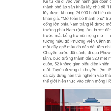
Kể từ khi đi vào vận hành giai đoạn
thành phố ảo sân khấu lấy chủ đề "
lũy được khoảng 24.000 buổi biểu diễ
khán giả. "Mở toàn bộ thành phố" tr
cổng lớn phía Nam tráng lệ được mở
trường phía Nam rộng lớn, bước đế
trước mắt bỗng trở nên rộng mở — cô
tượng màu đỏ Phương Viên Cảnh tha
một dãy ghế màu đỏ dẫn dắt tầm nhìn
Chuyển bước đổi cảnh, đi qua Phươ
lánh, bức tường thành dài 320 mét 
cuộn, 52 không gian biểu diễn khiến
mắt. Tuyến đường di chuyển tiệm t
đã xây dựng nên trải nghiệm vào thà
thế giới hiện thực vào cảnh mộng H