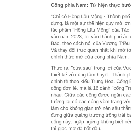
Cổng phía Nam: Từ hiện thực bướ
"Chỉ có Hồng Lâu Mộng · Thành phố
dựng, là một sự thể hiện quy mô lớn
tác phẩm "Hồng Lâu Mộng" của Tào 
vào năm 2023, lối vào thành phố ảo 
Bắc, theo cách nói của Vương Triều C
Và thay đổi trực quan nhất khi mở to
chính thức mở cửa cổng phía Nam.
Thực ra, "cửa sau" trong lời của Vư
thiết kế vô cùng tâm huyết. Thành p
chỉnh tề theo kiểu Trung Hoa. Cổng 
cổng đơn lẻ, mà là 16 cánh "cổng Tr
nhau. Giữa các cổng được ngăn cách
tường lại có các cổng vòm trăng vớ
làm cho không gian trở nên sâu thẳm
đứng giữa quảng trường trống trải b
cổng này, ngập ngừng không biết nên
thì giấc mơ đã bắt đầu.