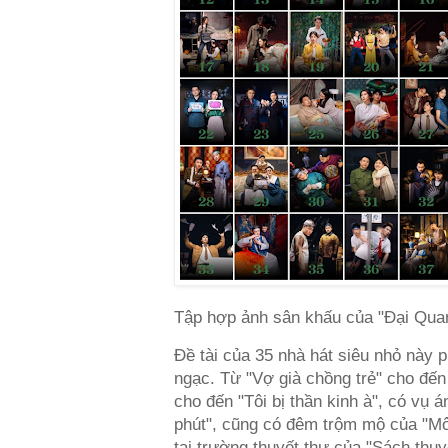
Tập hợp ảnh sân khấu của "Đại Quan
Đề tài của 35 nhà hát siêu nhỏ này
ngạc. Từ "Vợ già chồng trẻ" cho đến
cho đến "Tôi bị thần kinh à", có vụ 
phút", cũng có đêm trộm mộ của "M
tại trường thuyết thư của "Sách thu