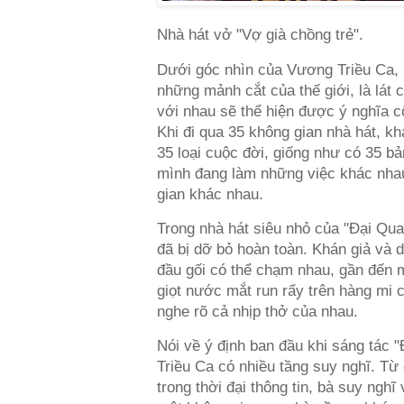
Nhà hát vở "Vợ già chồng trẻ".
Dưới góc nhìn của Vương Triều Ca, 
những mảnh cắt của thế giới, là lát c
với nhau sẽ thể hiện được ý nghĩa c
Khi đi qua 35 không gian nhà hát, k
35 loại cuộc đời, giống như có 35 b
mình đang làm những việc khác nhau
gian khác nhau.
Trong nhà hát siêu nhỏ của "Đại Qua
đã bị dỡ bỏ hoàn toàn. Khán giả và 
đầu gối có thể chạm nhau, gần đến 
giọt nước mắt run rẩy trên hàng mi 
nghe rõ cả nhịp thở của nhau.
Nói về ý định ban đầu khi sáng tác 
Triều Ca có nhiều tầng suy nghĩ. Từ 
trong thời đại thông tin, bà suy nghĩ