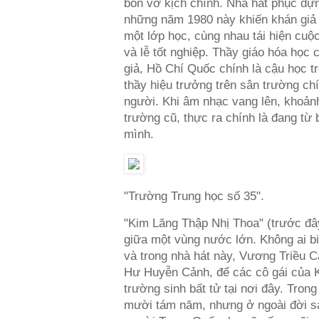
bốn vở kịch chính. Nhà hát phục dựn
những năm 1980 này khiến khán giả 
một lớp học, cùng nhau tái hiện cuộ
và lễ tốt nghiệp. Thầy giáo hóa học 
giả, Hồ Chí Quốc chính là cậu học t
thầy hiệu trưởng trên sân trường ch
người. Khi âm nhạc vang lên, khoảnh
trường cũ, thực ra chính là đang từ 
mình.
"Trường Trung học số 35".
"Kim Lăng Thập Nhị Thoa" (trước đây
giữa một vùng nước lớn. Không ai bi
và trong nhà hát này, Vương Triều C
Hư Huyễn Cảnh, để các cô gái của 
trường sinh bất tử tại nơi đây. Tro
mười tám năm, nhưng ở ngoài đời sá