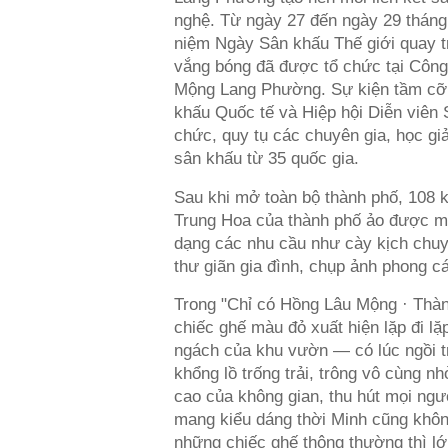
nghệ. Từ ngày 27 đến ngày 29 tháng
niệm Ngày Sân khấu Thế giới quay t
vắng bóng đã được tổ chức tại Công
Mộng Lang Phường. Sự kiện tầm cỡ 
khấu Quốc tế và Hiệp hội Diễn viên
chức, quy tụ các chuyên gia, học gi
sân khấu từ 35 quốc gia.
Sau khi mở toàn bộ thành phố, 108 k
Trung Hoa của thành phố ảo được m
dạng các nhu cầu như cày kịch chuy
thư giãn gia đình, chụp ảnh phong c
Trong "Chỉ có Hồng Lâu Mộng · Thàn
chiếc ghế màu đỏ xuất hiện lặp đi lặ
ngách của khu vườn — có lúc ngồi tr
khổng lồ trống trải, trông vô cùng nhỏ
cao của không gian, thu hút mọi ng
mang kiểu dáng thời Minh cũng khôn
những chiếc ghế thông thường thì lớ