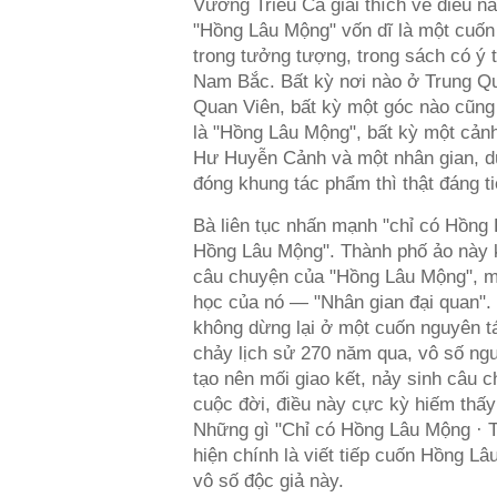
Vương Triều Ca giải thích về điều nà
"Hồng Lâu Mộng" vốn dĩ là một cuốn ti
trong tưởng tượng, trong sách có ý 
Nam Bắc. Bất kỳ nơi nào ở Trung Qu
Quan Viên, bất kỳ một góc nào cũng
là "Hồng Lâu Mộng", bất kỳ một cảnh
Hư Huyễn Cảnh và một nhân gian, dù
đóng khung tác phẩm thì thật đáng ti
Bà liên tục nhấn mạnh "chỉ có Hồng
Hồng Lâu Mộng". Thành phố ảo này 
câu chuyện của "Hồng Lâu Mộng", mà
học của nó — "Nhân gian đại quan".
không dừng lại ở một cuốn nguyên t
chảy lịch sử 270 năm qua, vô số ngườ
tạo nên mối giao kết, nảy sinh câu c
cuộc đời, điều này cực kỳ hiếm thấy 
Những gì "Chỉ có Hồng Lâu Mộng · 
hiện chính là viết tiếp cuốn Hồng L
vô số độc giả này.